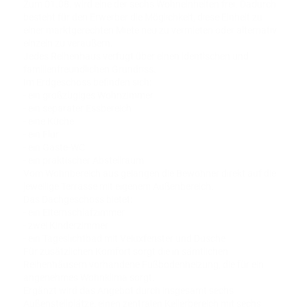
Zum 01.08. wird eine der sechs Wohneinheiten frei. Dadurch
besteht für den Erwerber die Möglichkeit, diese Einheit zu
einer marktgerechten Miete neu zu vermieten oder alternativ
einzeln zu veräußern.
Jedes Reihenhaus verfügt über einen identischen und
familienfreundlichen Grundriss.
Im Erdgeschoss befinden sich:
- ein großzügiges Wohnzimmer
- ein separater Essbereich
- eine Küche
- ein Flur
- ein Gäste-WC
- ein praktischer Abstellraum
Vom Wohnbereich aus gelangen die Bewohner direkt auf die
jeweilige Terrasse mit eigenem Außenbereich.
Das Dachgeschoss bietet:
- ein Elternschlafzimmer
- zwei Kinderzimmer
- ein Tageslichtbad mit Veluxfenster und Dusche
Für zusätzlichen Komfort sorgt die in sämtlichen
Reihenhäusern vorhandene Fußbodenheizung, die für ein
angenehmes Wohnklima sorgt.
Ergänzt wird das Angebot durch insgesamt sechs
Außenstellplätze, einen zentralen Kellerbereich mit sechs