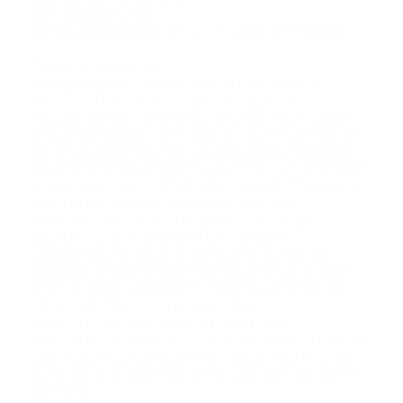
Mietrückstände: keine
Letzte Mieterhöhungen: vor ca. 1,5 Jahren durchgeführt
Die Immobilie im Detail
Diese gepflegte Wohnanlage in attraktiver Lage von
Hemmoor stellt eine hervorragende Gelegenheit für
Kapitalanleger dar. Die Liegenschaft besteht aus insgesamt
sechs Reihenhäusern, die im Jahr ca. 1992 errichtet wurden
und sich in einem gepflegten Gesamtzustand präsentieren.
Mit einer gesamten Wohnfläche von rund 510 Quadratmetern
sowie zusätzlichen ca. 103 Quadratmetern Nutzfläche bietet
das Objekt eine solide Grundlage für langfristige
Mieteinnahmen und nachhaltige Wertentwicklung.
Besonders attraktiv ist die bereits vorhandene
Teilungserklärung, wodurch jede einzelne Wohneinheit
theoretisch separat veräußert werden kann. Dies eröffnet
dem zukünftigen Eigentümer zusätzliche Flexibilität und
interessante Entwicklungsmöglichkeiten.
Die Wohnanlage ist aktuell vollständig vermietet.
Mietrückstände bestehen nicht, wodurch die Immobilie einen
zuverlässigen und gepflegten Mieterbestand aufweist. Die
letzten Mieterhöhungen wurden vor rund eineinhalb Jahren
umgesetzt.