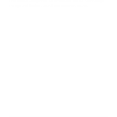
Eine seltene Gelegenheit für Investoren, die auf nachhaltige
Erträge und flexible Zukunftsperspektiven setzen.