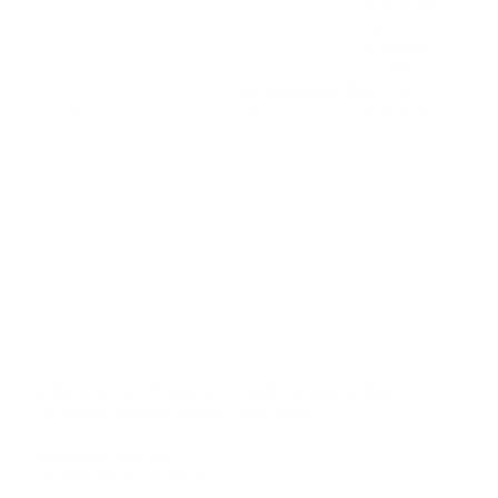
Bedarfsau
sweis -
Gültig bis:
30.09.203
5 - Gas -
1.980 Quadratmeter
5
Bj. 1975
Grd.
Einfamilienhaus mit großem Grundstück in Hanglage –
Sanierungsobjekt mit Potenzial in Stade
Fakten & Eckdaten
Objektart: Einfamilienhaus