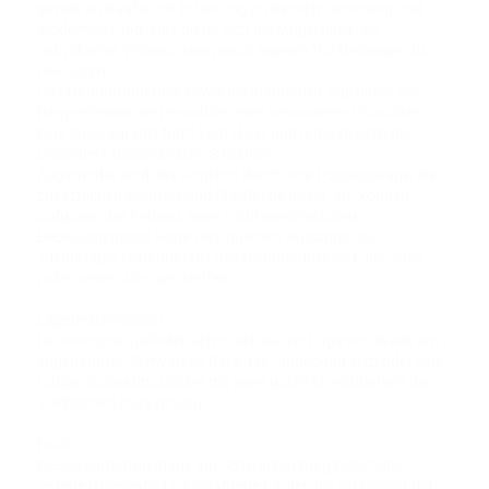
gezielt an Käufer mit Erfahrung im Bereich Sanierung und
Modernisierung. Hier bietet sich die Möglichkeit, ein
individuelles Wohnkonzept nach eigenen Vorstellungen zu
realisieren.
Das Hanggrundstück sowie die markante Lage direkt am
Berg verleihen der Immobilie einen besonderen Charakter.
Eine steile Zufahrt führt zum Haus und unterstreicht die
besondere topografische Situation.
Abgerundet wird das Angebot durch eine Doppelgarage, die
zusätzlichen Komfort und Stellfläche bietet. Wir können
aufgrund des Fehlens eines rechtsverbindlichen
Bebauungsplans keine verbindlichen Aussagen zur
zukünftigen Bebaubarkeit des Grundstücks im Falle eines
potenziellen Abrisses treffen.
Lagebeschreibung
Die Immobilie befindet sich in attraktiver Lage von Stade am
sogenannten Schwarzen Berg. Die Umgebung verbindet eine
ruhige Wohnatmosphäre mit einer guten Erreichbarkeit der
städtischen Infrastruktur.
Fazit
Dieses Einfamilienhaus am Schwarzen Berg bietet eine
seltene Gelegenheit für erfahrene Käufer, die ein Projekt mit