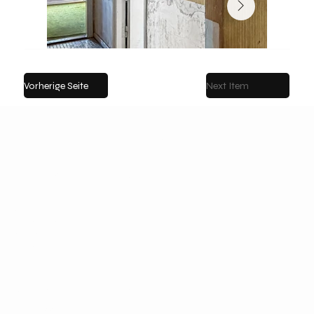
Vorherige Seite
Next Item
Fabian Immobilien
Immobilienmakler seit 1991
Erfahren Sie mehr über uns
VERKAUF
DIENSTLEISTUNGEN
REFERENZEN
ÜBER
DATENSCHUTZ & COOKIES
IMPRESSUM