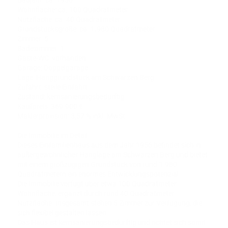
Baujahr: ca. 1956
Wohnfläche: ca. 100 Quadratmeter
Nutzfläche: ca. 40 Quadratmeter
Grundstücksgröße: ca. 1.980 Quadratmeter
Zimmer: 5
Badezimmer: 1
Gäste-WC: vorhanden
Garage: Doppelgarage
Lage: Hanggrundstück am Schwarzen Berg
Zufahrt: steile Einfahrt
Zustand: kernsanierungsbedürftig
Kaufpreis: 369.900 €
Maklerprovision: 3,57 % inkl. MwSt.
Die Immobilie im Detail
Dieses Einfamilienhaus aus dem Jahr 1956 befindet sich in
außergewöhnlicher Hanglage am Schwarzen Berg und bietet
mit einem großzügigen Grundstück von rund 1.980
Quadratmetern ein enormes Entwicklungspotenzial.
Die Immobilie verfügt über etwa 100 Quadratmeter
Wohnfläche, ergänzt durch rund 40 Quadratmeter
Nutzfläche. Insgesamt stehen 5 Zimmer zur Verfügung, die
sich flexibel gestalten lassen.
Das Haus ist kernsanierungsbedürftig und richtet sich somit